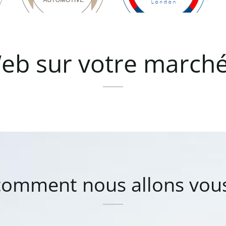
eb
sur
votre
march
comment
nous
allons
vou