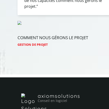
de nos capacités comment nous gérons le
projet.”
COMMENT
NOUS
GÉRONS
LE
PROJET
GESTION DE PROJET
axiomsolutions
Conseil en logiciel