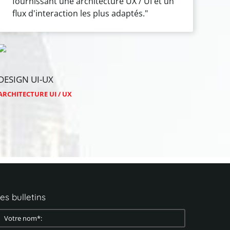
fournissant une architecture UX / UI et un
flux d'interaction les plus adaptés."
DESIGN
UI-UX
ARCHITECTURE UI / UX
es
bulletins