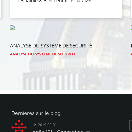
les faiblesses et renforcer la CMS."
ANALYSE
DU
SYSTÈME
DE
SÉCURITÉ
ANALYSE DU SYSTÈME DE SÉCURITÉ
Dernières
sur
le
blog
L
2019-03-01
Agile
101
-
Conception
et