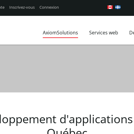
te
Inscrivez-vous
Connexion
AxiomSolutions
Services web
D
Qui nous sommes?
Design de site We
Aperçus 
Nos clients
Les technologies 
Profil d'
Marché local
Conception UX
FAQ
Axiom Blog
Forfait Prix de Si
Plan du site
Nous joindre
loppement
d'applications
Québec