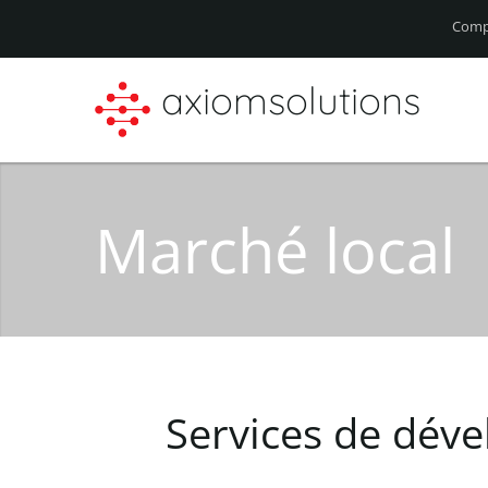
Comp
axiomsolutions
Marché local
Services
de
déve