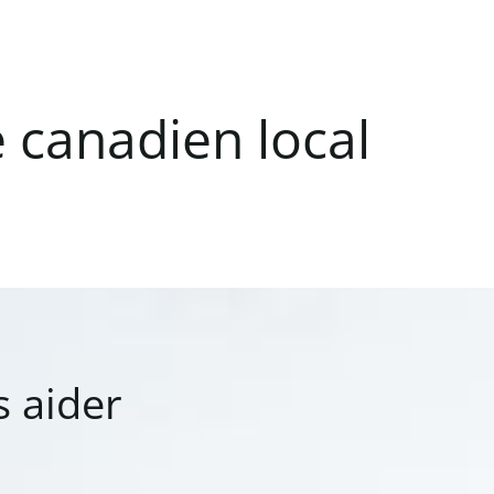
é
canadien
local
s
aider