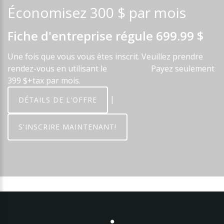
Économisez
300
$
par
mois
Fiche
d'entreprise régule
699.99
$
Une fois que vous vous êtes inscrit. Veuillez prendre
rendez-vous en utilisant le
Code:P300
Payez seulement
399 $+tax par mois.
|
DÉTAILS DE L'OFFRE
S'INSCRIRE MAINTENANT!