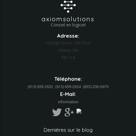
axiomsolutions
Conseil en logiciel
Adresse:
150 Elgin Street, 10th Floor
Ottawa, ON
K2P 1L4
Développement d'applications Web
Téléphone:
(613) 699-2632
(613) 699-2634‬
(855) 206-5679‬
E-Mail:
information
Dernières
sur
le
blog