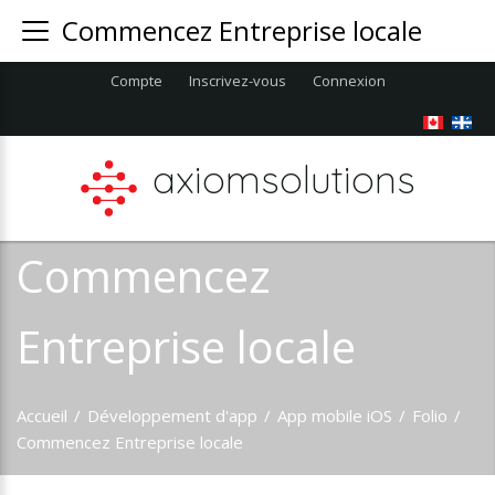
Commencez Entreprise locale
Compte
Inscrivez-vous
Connexion
axiomsolutions
Commencez
Entreprise locale
Accueil
/
Développement d'app
/
App mobile iOS
/
Folio
/
Commencez Entreprise locale