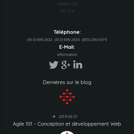
Ottawa, ON
K2P 1L4
Développement d'applications Web
Téléphone:
(613) 699-2632
(613) 699-2634‬
(855) 206-5679‬
E-Mail:
information
Dernières
sur
le
blog
2019-03-01
Agile
101
-
Conception
et
développement
Web