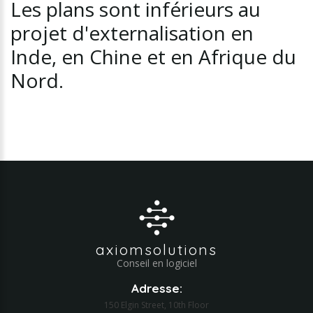
Les
plans
sont
inférieurs
au
projet
d'externalisation
en
Inde,
en
Chine
et
en
Afrique
du
Nord.
axiomsolutions
Conseil en logiciel
Adresse:
150 Elgin Street, 10th Floor