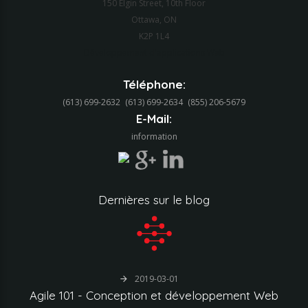
150 Elgin Street, 10th Floor
Ottawa, ON
K2P 1L4
Développement d'applications Web
Téléphone:
(613) 699-2632
(613) 699-2634‬
(855) 206-5679‬
E-Mail:
information
Dernières
sur
le
blog
2019-03-01
Agile
101
-
Conception
et
développement
Web