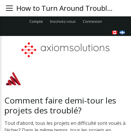
How to Turn Around Troubled Projects
Compte
Inscrivez-vous
Connexion
axiomsolutions
Comment
faire
demi-tour
les
projets
des
troublé?
Tout d’abord, tous les projets en difficulté sont voués à
l’échec? Dans le même temps, tous les projets en