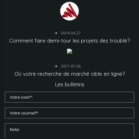
2019-04-27
Comment
faire
demi-tour
les
projets
des
troublé?
2017-07-06
Où
votre
recherche
de
marché
cible
en
ligne?
Les
bulletins