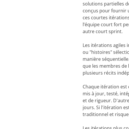
solutions partielles d
conçus pour fournir u
ces courtes itération
l’équipe court fort 
autre court sprint.
Les itérations agile
ou "histoires" sélecti
manière séquentielle.
que les membres de l'
plusieurs récits indé
Chaque itération est 
mis à jour, testé, in
et de rigueur. D'autr
jours. Si l'itération 
traditionnel et risqu
Les itérations plus c