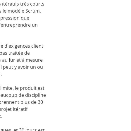
itératifs très courts
ns le modèle Scrum,
impression que
d’entreprendre un
e d'exigences client
 pas traitée de
s au fur et à mesure
l peut y avoir un ou
.
imite, le produit est
eaucoup de discipline
 prennent plus de 30
rojet itératif
t.
gues, et 30 jours est