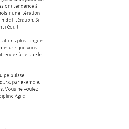
es ont tendance à
oisir une itération
 de l'itération. Si
nt réduit.
érations plus longues
à mesure que vous
attendez à ce que le
quipe puisse
jours, par exemple,
rs. Vous ne voulez
cipline Agile