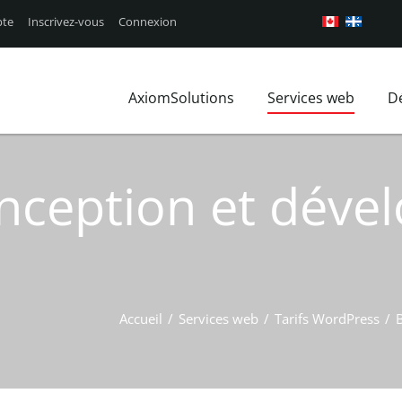
te
Inscrivez-vous
Connexion
AxiomSolutions
Services web
D
Qui nous sommes?
Design de site We
Aperçus 
Nos clients
Les technologies 
Profil d'
onception et dév
Marché local
Conception UX
FAQ
Axiom Blog
Forfait Prix de Si
Plan du site
Nous joindre
Accueil
/
Services web
/
Tarifs WordPress
/