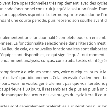
oivent être opérationnelles très rapidement, avec des cycles 
n code fonctionnel construit jusqu'à la solution finale. Da
s sont appelées «sprints». Le terme «sprint» vous donne l’
pendant une courte période, puis reprend son souffle avant 
s implémentent une fonctionnalité complète pour un ensembl
onnées. La fonctionnalité sélectionnée dans l'itération n'est
 Au lieu de cela, de nouvelles fonctionnalités sont élaborée
équipe sont disponibles, ce qui signifie qu'à tout moment, i
pendamment analysés, conçus, construits, testés et intégrés
comprimée à quelques semaines, voire quelques jours. À la l
tégré et livré quotidiennement. Cela nécessite évidemment b
e part, vous ne voulez généralement pas que vos itérations
est supérieure à 30 jours, il ressemblera de plus en plus à un p
e de manquer beaucoup des avantages du cycle itératif cour
ourtes sont généralement préférables aux itérations plus lon