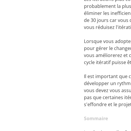
probablement la plus
éliminer les ineffici
de 30 jours car vous 
vous réduisez l'itéra
Lorsque vous adoptez 
pour gérer le change
vous améliorerez et q
cycle itératif puisse ê
Il est important que 
développer un rythme 
vous devez vous assu
pas que certaines itér
s'effondre et le proj
Sommaire