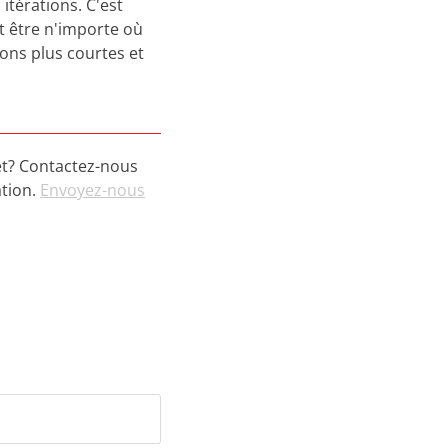
itérations. C'est
nt être n'importe où
ions plus courtes et
et? Contactez-nous
ation.
Envoyez-nous