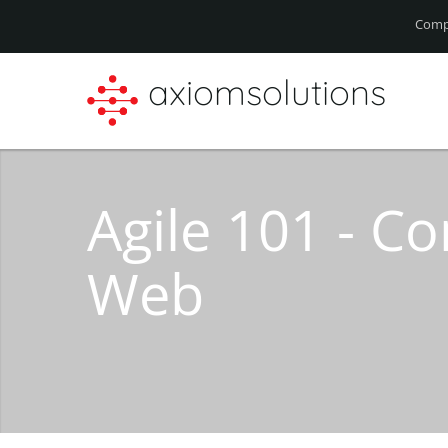
Comp
axiomsolutions
Agile 101 - C
Web